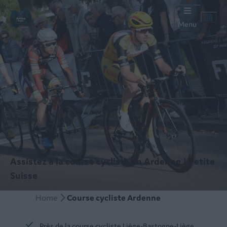
Menu
Assistez à la course cycliste en Ardenne | Petite
Suisse
Home
Course cycliste Ardenne
Près de la course cycliste Liège-Bastogne-Liège