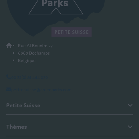
Rue Al Bounire 27
6960 Dochamps
Belgique
00 32(0)84 444 030
petitesuisse@ardenparks.com
Petite Suisse
Thèmes