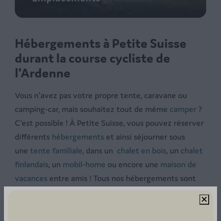
Hébergements à Petite Suisse
durant la course cycliste de
l'Ardenne
Vous n'avez pas votre propre tente, caravane ou
camping-car, mais souhaitez tout de même
camper
?
C'est possible ! À Petite Suisse, vous pouvez réserver
différents
hébergements
et ainsi séjourner sous
une
tente familiale
,
dans un
chalet en bois
, un
chalet
finlandais
, un
mobil-home
ou encore une
maison de
vacances
entre amis ! Tous nos hébergements sont
entièrement meublés, pour que vous n'ayez rien
d'autre à faire que profiter de la
passionnante
course cycliste
Liège-Bastogne-Liège.