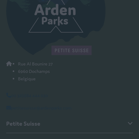
Rue Al Bounire 27
6960 Dochamps
Belgique
00 32(0)84 444 030
petitesuisse@ardenparks.com
Petite Suisse