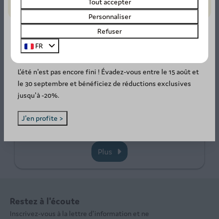
Tout accepter
Personnaliser
Refuser
FR
SUMMER DEAL: -20%! ☀️
L'été n'est pas encore fini ! Évadez-vous entre le 15 août et
le 30 septembre et bénéficiez de réductions exclusives
Animations
jusqu'à -20%.
Notre équipe d'animation propose un programme
J'en profite >
varié pour tous les enfants, allant d'ateliers créat
…
Plus
Restez à l'écoute
Inscrivez-vous à la lettre d'information et ne