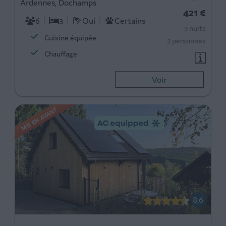
Ardennes, Dochamps
421 €
6
3
Oui
Certains
3 nuits
Cuisine équipée
2 personnes
Chauffage
Voir
MIS EN AVANT
8,6