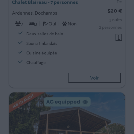
Chalet Blaireau - 7 personnes
De
520 €
Ardennes, Dochamps
3 nuits
7
3
Oui
Non
2 personnes
Deux salles de bain
Sauna finlandais
Cuisine équipée
Chauffage
Voir
MIS EN AVANT