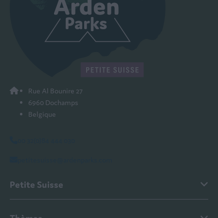
Rue Al Bounire 27
6960 Dochamps
Belgique
00 32(0)84 444 030
petitesuisse@ardenparks.com
Petite Suisse
Thèmes