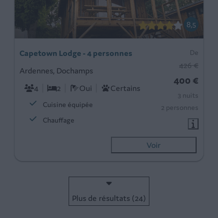
8,5
Capetown Lodge - 4 personnes
De
426 €
Ardennes, Dochamps
400 €
4
2
Oui
Certains
3 nuits
Cuisine équipée
2 personnes
Chauffage
Voir
Plus de résultats (24)