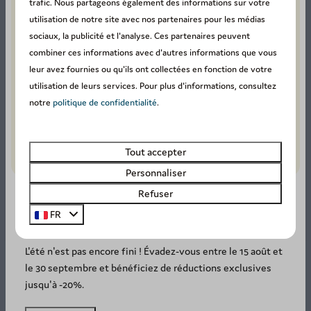
trafic. Nous partageons également des informations sur votre
utilisation de notre site avec nos partenaires pour les médias
sociaux, la publicité et l'analyse. Ces partenaires peuvent
combiner ces informations avec d'autres informations que vous
leur avez fournies ou qu'ils ont collectées en fonction de votre
utilisation de leurs services. Pour plus d'informations, consultez
notre
politique de confidentialité
.
Tout accepter
Personnaliser
Refuser
FR
SUMMER DEAL: -20%! ☀️
L'été n'est pas encore fini ! Évadez-vous entre le 15 août et
Balayez pour plus d'images →
le 30 septembre et bénéficiez de réductions exclusives
jusqu'à -20%.
Installations parc de vacances