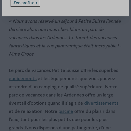
J'en profite >
Ardennes
« Nous avons réservé un séjour à Petite Suisse l'année
dernière alors que nous cherchions un parc de
vacances dans les Ardennes. Ce furent des vacances
fantastiques et la vue panoramique était incroyable ! -
Mme Groos
Le parc de vacances Petite Suisse offre les superbes
équipements
et les équipements que vous pouvez
attendre d'un camping de qualité supérieure. Notre
parc de vacances dans les Ardennes offre un large
éventail d'options quand il s'agit de
divertissements
.
et de relaxation. Notre
piscine
offre du plaisir dans
l'eau, tant pour les plus petits que pour les plus
grands. Nous disposons d'une pataugeoire, d'une