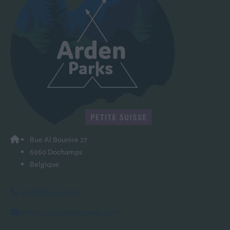
Rue Al Bounire 27
6960 Dochamps
Belgique
00 32(0)84 444 030
petitesuisse@ardenparks.com