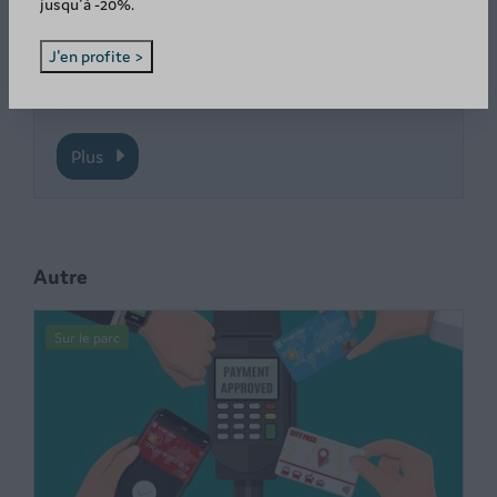
jusqu'à -20%.
entre amis !
J'en profite >
Plus
Autre
Sur le parc