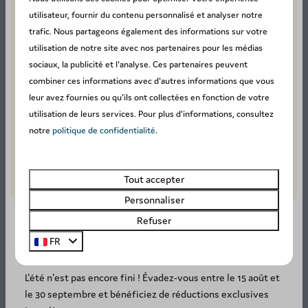
Plus
utilisateur, fournir du contenu personnalisé et analyser notre
trafic. Nous partageons également des informations sur votre
utilisation de notre site avec nos partenaires pour les médias
sociaux, la publicité et l'analyse. Ces partenaires peuvent
combiner ces informations avec d'autres informations que vous
Activités
leur avez fournies ou qu'ils ont collectées en fonction de votre
utilisation de leurs services. Pour plus d'informations, consultez
Sur le parc
notre
politique de confidentialité
.
Tout accepter
Personnaliser
Refuser
FR
SUMMER DEAL: -20%! ☀️
Terrains de sport
L'été n'est pas encore fini ! Évadez-vous entre le 15 août et
Profitez de nos installations en plein air pour
le 30 septembre et bénéficiez de réductions exclusives
vous dépenser et vous amuser en famille ou