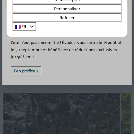
Personnaliser
Refuser
FR
SUMMER DEAL: -20%! ☀️
Train touristique
L'été n'est pas encore fini ! Évadez-vous entre le 15 août et
le 30 septembre et bénéficiez de réductions exclusives
Le train touristique est
LE moyen de découvrir Durbuy
.
jusqu'à -20%.
Le trajet dure entre 30 et 45 minutes et permet de
découvrir des sites magnifiques.
J'en profite >