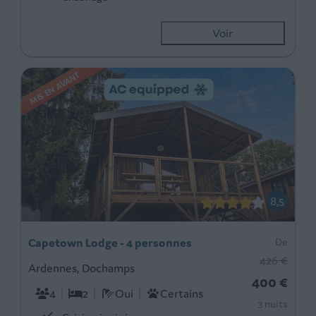
Voir
MIS EN AVANT
8,5
Capetown Lodge - 4 personnes
De
426 €
Ardennes, Dochamps
400 €
4
2
Oui
Certains
3 nuits