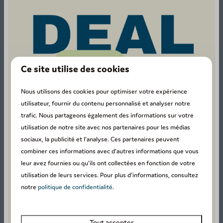
Ce site utilise des cookies
Tour d'observation de Durbuy
Hautement recommandé ! D'ici, vous avez une
vue
Nous utilisons des cookies pour optimiser votre expérience
imprenable
sur la plus petite ville du monde. Cet endroit
utilisateur, fournir du contenu personnalisé et analyser notre
est accessible par le train touristique.
trafic. Nous partageons également des informations sur votre
utilisation de notre site avec nos partenaires pour les médias
sociaux, la publicité et l'analyse. Ces partenaires peuvent
combiner ces informations avec d'autres informations que vous
leur avez fournies ou qu'ils ont collectées en fonction de votre
Parc des Topiaires
utilisation de leurs services. Pour plus d'informations, consultez
notre
politique de confidentialité
.
Admirez les plus de
250 sculptures taillées
. Sur plus de
10 hectares, d'innombrables buis ont été taillés dans les
formes les plus insolites.
Tout accepter