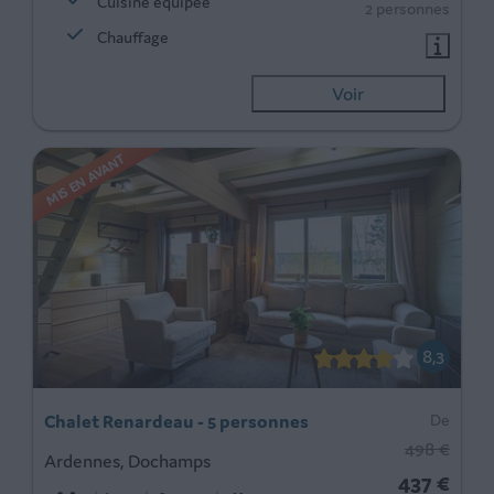
Cuisine équipée
2 personnes
Chauffage
Voir
MIS EN AVANT
8,3
Chalet Renardeau - 5 personnes
De
498 €
Ardennes, Dochamps
437 €