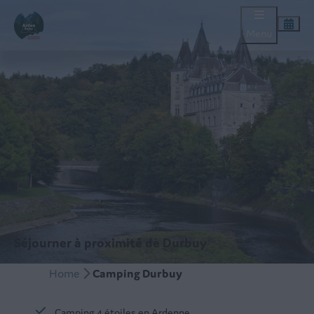
Menu
Séjourner à proximité de Durbuy
Home
Camping Durbuy
Camping 4 étoiles en Ardenne