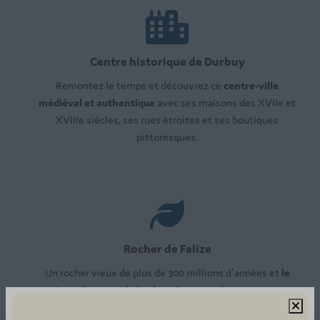
Centre historique de Durbuy
Remontez le temps et découvrez ce
centre-ville
médiéval et authentique
avec ses maisons des XVIIe et
XVIIIe siècles, ses rues étroites et ses boutiques
pittoresques.
Rocher de Falize
Un rocher vieux de plus de 300 millions d'années et
le
point culminant de Durbuy
. De cet endroit, vous avez
une vue magnifique sur le rocher de Falize.