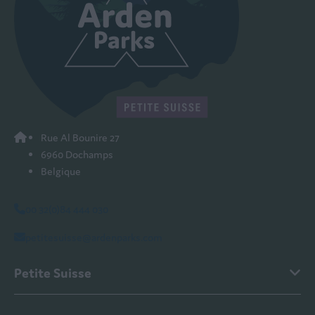
Rue Al Bounire 27
6960 Dochamps
Belgique
00 32(0)84 444 030
petitesuisse@ardenparks.com
Petite Suisse