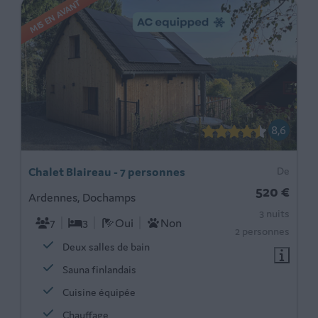
MIS EN AVANT
8,6
Chalet Blaireau - 7 personnes
De
520 €
Ardennes, Dochamps
3 nuits
7
3
Oui
Non
2 personnes
Deux salles de bain
Sauna finlandais
Cuisine équipée
Chauffage