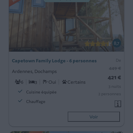
8,7
Capetown Family Lodge - 6 personnes
De
449 €
Ardennes, Dochamps
421 €
6
3
Oui
Certains
3 nuits
Cuisine équipée
2 personnes
Chauffage
Voir