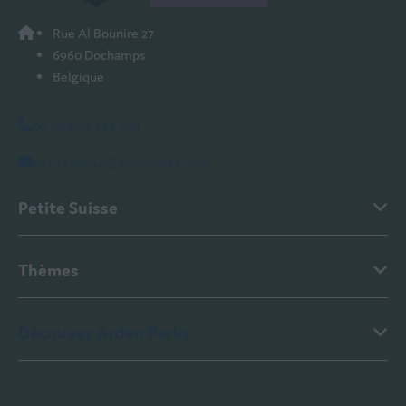
Rue Al Bounire 27
6960 Dochamps
Belgique
00 32(0)84 444 030
petitesuisse@ardenparks.com
Petite Suisse
Thèmes
Découvez Arden Parks