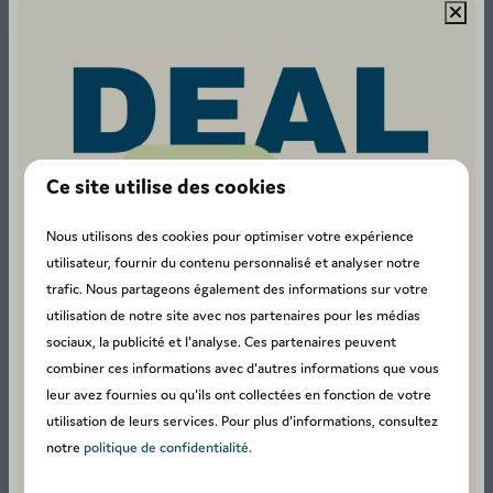
emplacements pour camping-cars sont situés au
cœur des Ardennes. Profitez donc de la nature
luxuriante, de la belle culture et des nombreuses
activités de plein air. Vous ne vous ennuierez pas un
seul instant. Rendez-vous sur un emplacement de
camping-car en Belgique chez Petite Suisse !
Ce site utilise des cookies
Nous utilisons des cookies pour optimiser votre expérience
utilisateur, fournir du contenu personnalisé et analyser notre
trafic. Nous partageons également des informations sur votre
Piscine extérieure avec pataugeoire
utilisation de notre site avec nos partenaires pour les médias
sociaux, la publicité et l'analyse. Ces partenaires peuvent
combiner ces informations avec d'autres informations que vous
leur avez fournies ou qu'ils ont collectées en fonction de votre
utilisation de leurs services. Pour plus d'informations, consultez
notre
politique de confidentialité
.
Aires de jeux stimulantes et terrain de volley-
ball