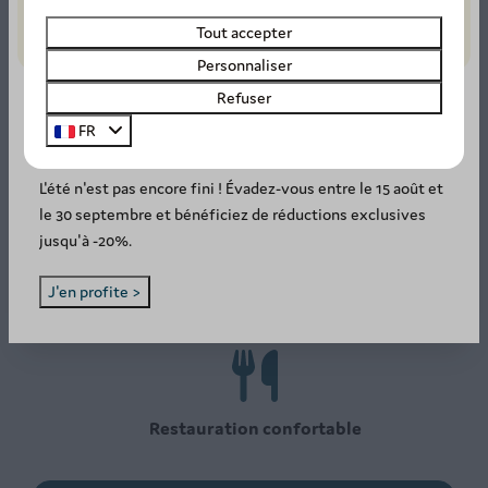
Tout accepter
Personnaliser
Refuser
FR
Terrain de tennis et location de matériel
SUMMER DEAL: -20%! ☀️
L'été n'est pas encore fini ! Évadez-vous entre le 15 août et
le 30 septembre et bénéficiez de réductions exclusives
jusqu'à -20%.
Animation pendant les vacances scolaires
J'en profite >
Restauration confortable