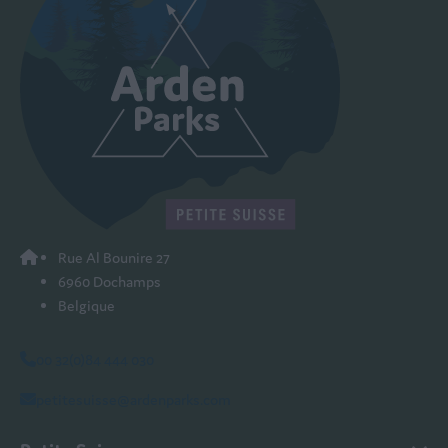
Rue Al Bounire 27
6960 Dochamps
Belgique
00 32(0)84 444 030
petitesuisse@ardenparks.com