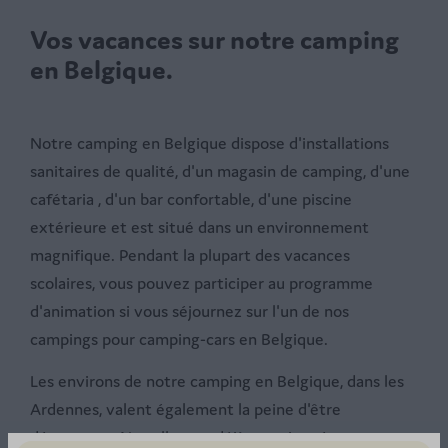
Vos vacances sur notre camping
en Belgique.
Notre camping en Belgique dispose d'installations
sanitaires de qualité, d'un magasin de camping, d'une
cafétaria , d'un bar confortable, d'une piscine
extérieure et est situé dans un environnement
magnifique. Pendant la plupart des vacances
scolaires, vous pouvez participer au programme
d'animation si vous séjournez sur l'un de nos
campings pour camping-cars en Belgique.
Les environs de notre camping en Belgique, dans les
Ardennes, valent également la peine d'être
découverts. Nous l'avons déjà mentionné : nos