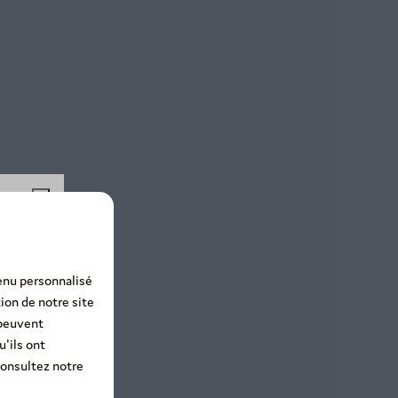
%!
tenu personnalisé
ion de notre site
ez-
 peuvent
'ils ont
 consultez notre
20%.