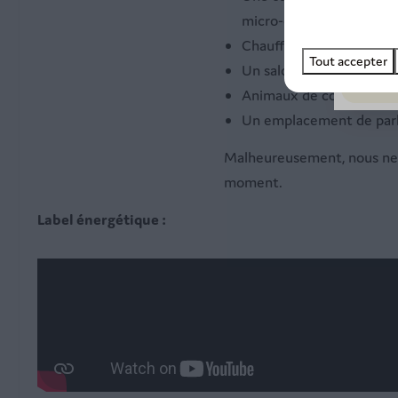
micro-ondes, four et mac
Chauffage central et cli
Tout accepter
Un salon de jardin comp
Animaux de compagnie 
Un emplacement de parki
Malheureusement, nous ne p
moment.
Label énergétique :