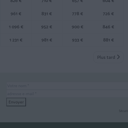
826 €
710 €
657 €
604 €
961 €
831 €
778 €
726 €
1 096 €
952 €
900 €
846 €
1 231 €
981 €
933 €
881 €
Plus tard
Envoyer
Sécuri