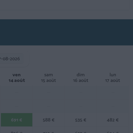
7-08-2026
ven
sam
dim
lun
14 août
15 août
16 août
17 août
—
—
—
—
—
—
—
—
691 €
588 €
535 €
482 €