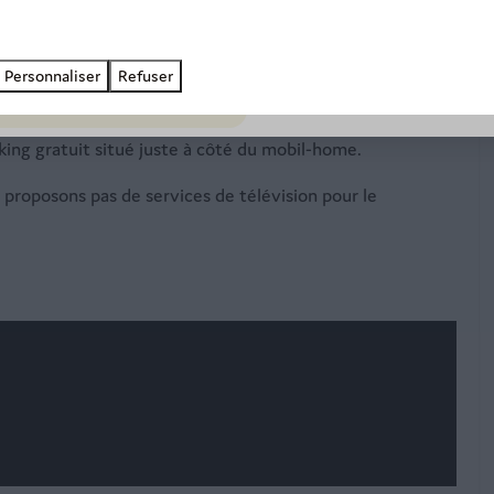
J'en profite >
hine à café.
matisation pour un confort optimal en toute saison.
Personnaliser
Refuser
let pour vos moments de détente en terrasse.
admis.
ng gratuit situé juste à côté du mobil-home.
roposons pas de services de télévision pour le