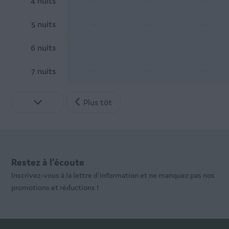
4 nuits
—
—
—
5 nuits
—
—
—
6 nuits
—
—
—
7 nuits
—
—
—
Plus tôt
Restez à l'écoute
Inscrivez-vous à la lettre d'information et ne manquez pas nos
promotions et réductions !