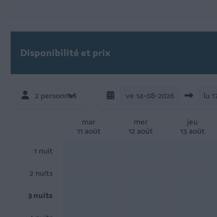
Disponibilité et prix
2 personnes
ve
14-08-2026
lu
1
mar
mer
jeu
11 août
12 août
13 août
1 nuit
—
—
—
2 nuits
—
—
—
3 nuits
—
—
—