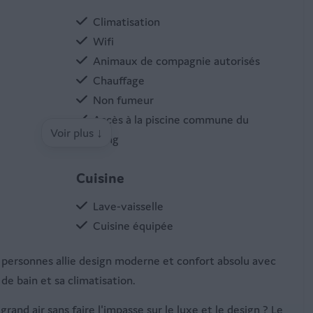
Climatisation
Wifi
Animaux de compagnie autorisés
Chauffage
Non fumeur
Accès à la piscine commune du
Voir plus ↓
camping
Cuisine
Lave-vaisselle
Cuisine équipée
Réfrigérateur avec compartiment
personnes allie design moderne et confort absolu avec
congélateur
 de bain et sa climatisation.
Machine à café
Micro-onde
and air sans faire l'impasse sur le luxe et le design ? Le