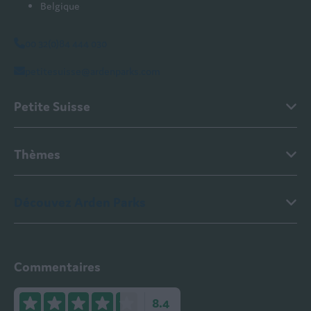
Belgique
00 32(0)84 444 030
petitesuisse@ardenparks.com
Petite Suisse
Thèmes
Découvez Arden Parks
Commentaires
8.4