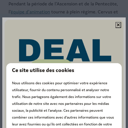
Pendant la période de l'Ascension et de la Pentecôte,
l'
équipe d'animation
tourne à plein régime. Cervus et
Kokkienel se réjouissent de vous retrouver. Dans
toutes les activités organisées par notre équipe
d'animation, l'expérience est au premier plan. Du tour
des esprits, du jeu I love Holland et du théâtre
Didadoemeetheater aux jeux en forêt ou aux
tournois sportifs, il y a
des activités amusantes et
stimulantes
auxquelles tout le monde peut
Ce site utilise des cookies
participer.
Nous utilisons des cookies pour optimiser votre expérience
Brochure de randonnée gratuite
utilisateur, fournir du contenu personnalisé et analyser notre
trafic. Nous partageons également des informations sur votre
Vous avez envie de vacances, mais pas de
utilisation de notre site avec nos partenaires pour les médias
divertissement ni de baignade ? Alors Petite Suisse
sociaux, la publicité et l'analyse. Ces partenaires peuvent
est aussi le camping idéal. Installez votre tente ou
combiner ces informations avec d'autres informations que vous
votre caravane un peu plus loin du bâtiment principal
leur avez fournies ou qu'ils ont collectées en fonction de votre