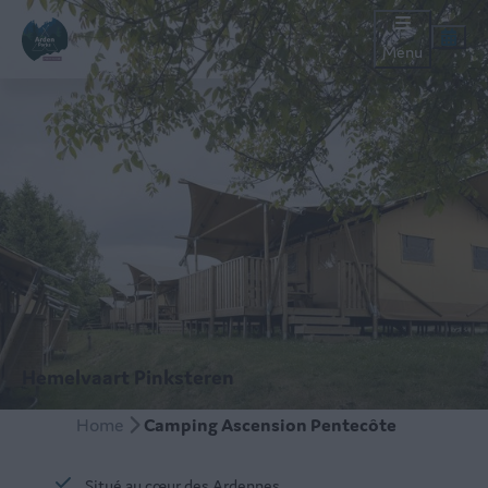
Menu
Hemelvaart Pinksteren
Home
Camping Ascension Pentecôte
Situé au cœur des Ardennes