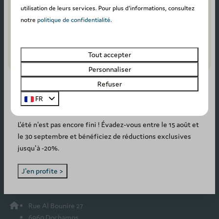
Payer en toute sécurité
utilisation de leurs services. Pour plus d'informations, consultez
notre
politique de confidentialité
.
Tout accepter
Personnaliser
Refuser
FR
SUMMER DEAL: -20%! ☀️
L'été n'est pas encore fini ! Évadez-vous entre le 15 août et
le 30 septembre et bénéficiez de réductions exclusives
jusqu'à -20%.
J'en profite >
Rue Al Bounire 27
6960 Dochamps