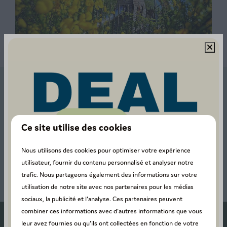
Restez à l'écoute
Inscrivez-vous à la lettre d'information et ne
manquez pas nos promotions et réductions !
Ce site utilise des cookies
Nous utilisons des cookies pour optimiser votre expérience
Envoyer
utilisateur, fournir du contenu personnalisé et analyser notre
Sécurisé par reCaptcha,
politique de confidentialité
et les
conditions de service
trafic. Nous partageons également des informations sur votre
s'appliquent.
utilisation de notre site avec nos partenaires pour les médias
sociaux, la publicité et l'analyse. Ces partenaires peuvent
combiner ces informations avec d'autres informations que vous
leur avez fournies ou qu'ils ont collectées en fonction de votre