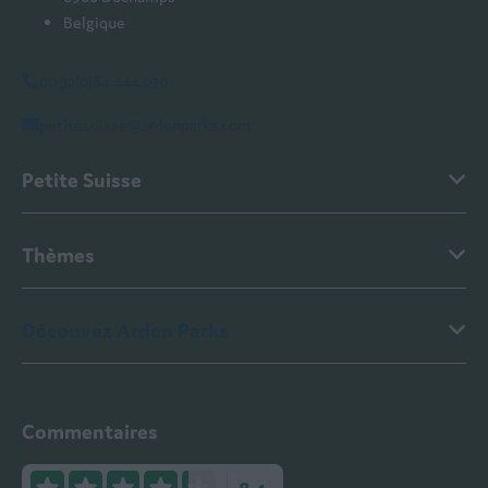
Belgique
00 32(0)84 444 030
petitesuisse@ardenparks.com
Petite Suisse
Thèmes
Découvez Arden Parks
Commentaires
8.4